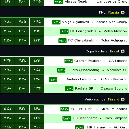
۱.۶۷
۴.۰۰
۴.۲۵
Always Ready
-
GV Club Deportivo San Jose de Oruro
۲۲:۳۰
FNL
Russia
۲.۸۰
۳.۰۵
۲.۴۵
Volga Ulyanovsk
-
Kamaz Nab Chelny
۱۷:۳۰
۳.۶۰
۲.۹۰
۲.۱۴
FK Leningradets
-
Veles Moscow
۱۹:۳۰
۴.۵۰
۳.۴۰
۱.۷۳
FC Chelyabinsk
-
Rotor Volgograd
۱۹:۰۰
Copa Paulista
Brazil
۴.۳۳
۳.۲۸
۱.۷۳
Gremio Prudente
-
CA Linense
۱۶:۳۰
۲.۷۰
۲.۹۰
۲.۵۰
EC XV de Novembro (Piracicaba)
-
Noroeste SP
۱۶:۳۰
۴.۵۰
۳.۲۰
۱.۷۰
Sao Caetano Futebol
-
EC Sao Bernardo
۱۷:۳۰
۲.۸۰
۳.۰۰
۲.۳۶
Paulista SP
-
Osasco Sporting
۱۷:۳۰
Veikkausliiga
Finland
۵.۵۰
۴.۲۰
۱.۴۸
FC TPS Turku
-
KuPS Palloseura
۱۵:۳۰
۷.۵۰
۵.۰۰
۱.۲۹
IFK Mariehamn
-
Ilves Tampere
۱۸:۳۰
۲.۱۵
۳.۴۰
۳.۰۰
HJK Helsinki
-
AC Oulu
۱۹:۳۰