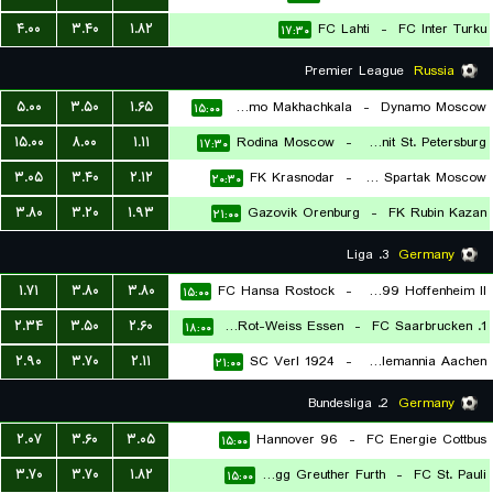
۴.۰۰
۳.۴۰
۱.۸۲
FC Lahti
-
FC Inter Turku
۱۷:۳۰
Premier League
Russia
۵.۰۰
۳.۵۰
۱.۶۵
FC Dynamo Makhachkala
-
Dynamo Moscow
۱۵:۰۰
۱۵.۰۰
۸.۰۰
۱.۱۱
Rodina Moscow
-
FK Zenit St. Petersburg
۱۷:۳۰
۳.۰۵
۳.۴۰
۲.۱۲
FK Krasnodar
-
FK Spartak Moscow
۲۰:۳۰
۳.۸۰
۳.۲۰
۱.۹۳
Gazovik Orenburg
-
FK Rubin Kazan
۲۱:۰۰
3. Liga
Germany
۱.۷۱
۳.۸۰
۳.۸۰
FC Hansa Rostock
-
TSG 1899 Hoffenheim II
۱۵:۰۰
۲.۳۴
۳.۵۰
۲.۶۰
SC Rot-Weiss Essen
-
1. FC Saarbrucken
۱۸:۰۰
۲.۹۰
۳.۷۰
۲.۱۱
SC Verl 1924
-
TSV Alemannia Aachen
۲۱:۰۰
2. Bundesliga
Germany
۲.۰۷
۳.۶۰
۳.۰۵
Hannover 96
-
FC Energie Cottbus
۱۵:۰۰
۳.۷۰
۳.۷۰
۱.۸۲
SpVgg Greuther Furth
-
FC St. Pauli
۱۵:۰۰