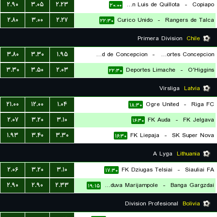
۲.۹۰
۳.۰۵
۲.۲۳
San Luis de Quillota
-
Copiapo
۲۰:۰۰
۲.۸۰
۳.۰۰
۲.۲۷
Curico Unido
-
Rangers de Talca
۲۲:۳۰
Primera Division
Chile
۳.۸۰
۳.۳۰
۱.۹۵
C.D. Universidad de Concepcion
-
Deportes Concepcion
۳.۳۰
۳.۵۰
۲.۰۳
Deportes Limache
-
O'Higgins
۲۰:۰۰
۲۲:۳۰
Virsliga
Latvia
۲۱.۰۰
۱۲.۰۰
۱.۰۴
Ogre United
-
Riga FC
۱۸:۳۰
۲.۰۷
۳.۲۰
۳.۱۰
FK Auda
-
FK Jelgava
۱۶:۳۰
۱.۹۳
۳.۴۰
۳.۳۰
FK Liepaja
-
SK Super Nova
۱۶:۳۰
A Lyga
Lithuania
۲.۰۶
۳.۲۰
۳.۱۰
FK Dziugas Telsiai
-
Siauliai FA
۱۷:۳۰
۲.۹۰
۲.۹۰
۲.۳۳
FK Suduva Marijampole
-
Banga Gargzdai
۱۹:۱۵
Division Profesional
Bolivia