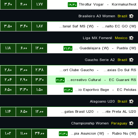
۳.۴۰
۴.۰۰
۱.۷۷
Throttur Vogar
-
Kormakur/hvot
۱۹:۳۰
Brasileiro A3 Women
Brazil
۳.۵۰
۳.۴۰
۱.۸۷
FC Pantanal Saf MS (W)
-
Planalto EC GO (W)
۲۲:۳۰
Liga MX Femenil
Mexico
۱.۱۸
۶.۰۰
۱۲.۰۰
CD Chivas Guadalajara (W)
-
Puebla (W)
۲۱:۳۰
Gaucho Serie A2
Brazil
۲.۸۰
۳.۰۰
۲.۳۸
Sport Clube Gaucho
-
APAFUT Caxias Do Sul RS
۲.۰۴
۲.۹۰
۳.۳۰
EC Veranópolis Recreativo Cultural
-
EC Guarani RS
۲۱:۳۰
۲۱:۳۰
۶.۵۰
۳.۳۰
۱.۵۰
Gremio Esportivo Bage
-
EC Pelotas
۲۱:۳۰
Alagoano U20
Brazil
۱.۱۴
۶.۵۰
۱۲.۰۰
Clube de Regatas Brasil U20
-
Ponte Preta AL U20
۲۱:۳۰
Championship Women
Paraguay
۱.۰۲
۱۱.۰۰
۳۴.۰۰
Olimpia Asuncion (W)
-
Rubio Nu (W)
۲۱:۳۰