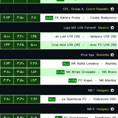
CFL, Group A
Czech Republic
۲.۷۳
۳.۵۰
۲.۱۱
FK Admira Praha
-
Dynamo Ceske Budejovice
۱۸:۳۰
Liga MX U19 Femenil
Mexico
۵.۰۰
۴.۲۰
۱.۴۵
Atletico San Luis U19 (W)
-
Atlas Guadalajara U19 (W)
۱.۴۳
۴.۲۵
۵.۰۰
Cruz Azul U19 (W)
-
Juarez FC U19 (W)
۱۸:۳۰
۱۸:۳۰
Prva liga
Slovenia
۲.۶۳
۳.۳۰
۲.۳۸
NK Nafta Lendava
-
Aluminij
۱۹:۰۰
۳.۸۰
۳.۵۰
۱.۸۲
NK Brinje Grosuplje
-
NK Bravo
۲۱:۴۵
۳.۳۰
۳.۵۰
۱.۹۳
FC Koper
-
NK Maribor
۲۱:۴۵
NB I
Hungary
۲.۸۰
۳.۳۰
۲.۲۶
Nyiregyhaza Spartacus FC
-
Debreceni VSC
۱۹:۰۰
NB II
Hungary
۳.۰۰
۳.۳۰
۲.۰۶
FC Nagykanizsa
-
Szentlorinc SE