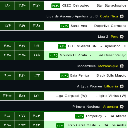
۱.۸۰
۳.۴۰
۳.۷۰
KSZO Ostrowiec
-
Star Starachowice
۱۹:۳۰
Liga de Ascenso Apertura gr. B
Costa Rica
۱.۷۴
۳.۶۰
۳.۸۰
Santa Ana
-
Deportiva Carmelita
۲۰:۳۰
Liga 2
Peru
۴.۵۰
۳.۶۰
۱.۶۱
CD Estudiantil CNI
-
Ayacucho FC
۱۹:۳۰
۴.۵۰
۳.۵۰
۱.۶۵
Molinos El Pirata
-
Universidad Cesar Vallejo
۲۱:۴۵
Mocambola
Mozambique
۹.۰۰
۴.۲۰
۱.۳۲
Baia Pemba
-
Black Bulls Maputo
۱۹:۳۰
A Lyga Women
Lithuania
۳۶.۰۰
۱۱.۰۰
۱.۰۲
FK Banga Gargzdai (W)
-
FK Zalgiris Vilnius (W)
۱۹:۳۰
Primera Nacional
Argentina
۴.۰۰
۲.۷۷
۲.۰۳
Temperley
-
CA Atlanta
۲۰:۳۰
۲.۹۰
۲.۷۳
۲.۶۳
Ferro Carril Oeste
-
CA Los Andes
۲۱:۰۰