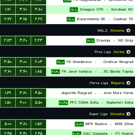
۱۹:۰۰
۱.۷۱
۳.۷۰
۳.۸۰
Diosgyor VTK
-
Soroksar SC
۱۹:۰۰
۲.۷۷
۳.۱۵
۲.۲۷
Kozarmisleny SE
-
Csakvar TK
۱۹:۰۰
2.SNL
Slovenia
۲.۷۳
۳.۲۰
۲.۲۳
Dravinja
-
ND Ilirija
۱۹:۰۰
Prva Liga
Serbia
۳.۵۰
۳.۰۰
۲.۰۳
FK Smederevo
-
FK Graficar Beograd
۱۹:۰۰
۳.۶۰
۳.۴۰
۱.۸۵
FK Javor Ivanjica
-
FK TSC Backa Topola
۲۱:۳۰
Parva Liga
Bulgaria
۱.۶۹
۳.۶۰
۴.۵۰
PFC Ludogorets Razgrad
-
PFC Cherno More Varna
۱.۵۰
۴.۰۰
۵.۵۰
PFC CSKA Sofia
-
Septemvri Sofia
۱۹:۳۰
۲۱:۴۵
Super Liga
Slovakia
۵.۰۰
۳.۸۰
۱.۵۷
MFK Skalica
-
MSK Zilina
۱۸:۳۰
۲.۴۵
۳.۴۰
۲.۴۵
DAC Dunajska
-
FC Kosice
۲۰:۳۰