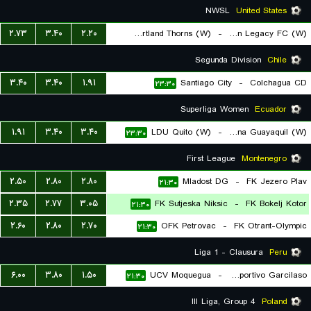
NWSL
United States
۲.۷۳
۳.۴۰
۲.۲۰
Portland Thorns (W)
-
Boston Legacy FC (W)
۲۳:۳۰
Segunda Division
Chile
۳.۴۰
۳.۴۰
۱.۹۱
Santiago City
-
Colchagua CD
۲۳:۳۰
Superliga Women
Ecuador
۱.۹۱
۳.۴۰
۳.۴۰
LDU Quito (W)
-
Barcelona Guayaquil (W)
۲۳:۳۰
First League
Montenegro
۲.۵۰
۲.۸۰
۲.۸۰
Mladost DG
-
FK Jezero Plav
۲۱:۳۰
۲.۳۵
۲.۷۷
۳.۰۵
FK Sutjeska Niksic
-
FK Bokelj Kotor
۲۱:۳۰
۲.۶۰
۲.۸۰
۲.۷۰
OFK Petrovac
-
FK Otrant-Olympic
۲۱:۳۰
Liga 1 - Clausura
Peru
۶.۰۰
۳.۸۰
۱.۵۰
UCV Moquegua
-
Deportivo Garcilaso
۲۱:۳۰
III Liga, Group 4
Poland