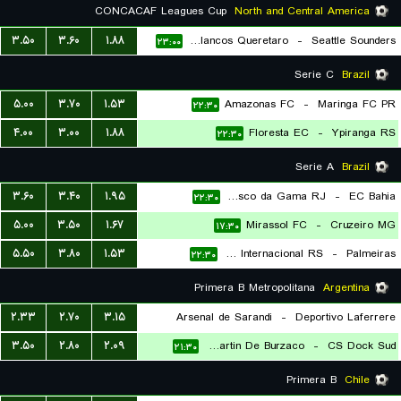
CONCACAF Leagues Cup
North and Central America
۳.۵۰
۳.۶۰
۱.۸۸
Gallos Blancos Queretaro
-
Seattle Sounders
۲۳:۰۰
Serie C
Brazil
۵.۰۰
۳.۷۰
۱.۵۳
Amazonas FC
-
Maringa FC PR
۲۲:۳۰
۴.۰۰
۳.۰۰
۱.۸۸
Floresta EC
-
Ypiranga RS
۲۲:۳۰
Serie A
Brazil
۳.۶۰
۳.۴۰
۱.۹۵
Vasco da Gama RJ
-
EC Bahia
۲۲:۳۰
۵.۰۰
۳.۵۰
۱.۶۷
Mirassol FC
-
Cruzeiro MG
۱۷:۳۰
۵.۵۰
۳.۸۰
۱.۵۳
SC Internacional RS
-
Palmeiras
۲۲:۳۰
Primera B Metropolitana
Argentina
۲.۳۳
۲.۷۰
۳.۱۵
Arsenal de Sarandi
-
Deportivo Laferrere
۳.۵۰
۲.۸۰
۲.۰۹
San Martin De Burzaco
-
CS Dock Sud
۲۱:۳۰
۲۱:۳۰
Primera B
Chile