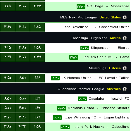
۱.۶۵
۳.۶۰
۴.۷۵
SC Braga
-
Moreirense
۲۳:۰۰
MLS Next Pro League
United States
۳.۴۰
۳.۶۰
۱.۸۵
New England Revolution II
-
Connecticut United
۲۳:۳۰
Landesliga Burgenland
Austria
۴.۱۵
۳.۸۰
۱.۵۹
Klingenbach
-
Eberau
۱۸:۳۰
۲.۳۱
۳.۷۰
۲.۳۹
SC Neusiedl am See 1919
-
Pama
۱۷:۳۰
Meistriliiga
Estonia
۹.۵۰
۶.۵۰
۱.۱۶
JK Nomme United
-
FC Levadia Tallinn
۱۹:۳۰
Queensland Premier League
Australia
۶.۵۰
۵.۰۰
۱.۳۱
Capalaba
-
Ipswich FC
۰۹:۳۰
۵.۰۰
۴.۵۰
۱.۴۲
Redlands United
-
Brisbane Strikers
۰۹:۳۰
۳.۷۰
۳.۸۰
۱.۶۹
St. George Willawong FC
-
Logan Lightning
۰۹:۳۰
۳.۸۰
۴.۳۳
۱.۵۹
Holland Park Hawks
-
Caboolture
۰۹:۳۰