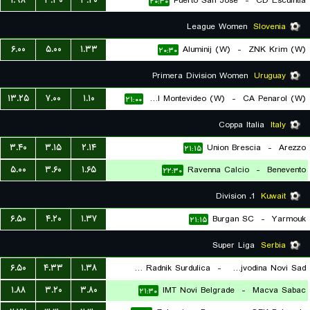
۱.۹۸
۳.۳۰
۳.۲۰
Puerto San Jose
-
CD Escuintla
۲۰:۳۰
League Women
Slovenia
۶.۰۰
۵.۰۰
۱.۳۳
Aluminij (W)
-
ZNK Krim (W)
۲۰:۳۰
Primera Division Women
Uruguay
۱۳.۲۵
۷.۰۰
۱.۱۰
Liverpool Montevideo (W)
-
CA Penarol (W)
۲۱:۰۰
Coppa Italia
Italy
۳.۴۰
۳.۱۵
۲.۱۴
Union Brescia
-
Arezzo
۲۱:۱۵
۵.۰۰
۳.۶۰
۱.۶۵
Ravenna Calcio
-
Benevento
۲۲:۳۰
1. Division
Kuwait
۶.۵۰
۴.۲۰
۱.۳۷
Burgan SC
-
Yarmouk
۲۱:۱۵
Super Liga
Serbia
۶.۵۰
۴.۳۳
۱.۳۸
FK Radnik Surdulica
-
FK Vojvodina Novi Sad
۱.۸۸
۳.۲۰
۳.۸۰
IMT Novi Belgrade
-
Macva Sabac
۲۱:۳۰
۲۱:۳۰