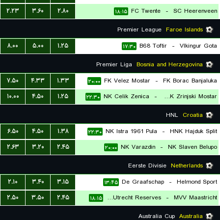
۲.۲۳
۳.۶۰
۲.۸۰
FC Twente
-
SC Heerenveen
۱۸:۱۵
Premier League
Faroe Islands
۸.۰۰
۵.۰۰
۱.۲۵
B68 Toftir
-
Víkingur Gota
۱۷:۳۰
Premier Liga
Bosnia and Herzegovina
۷.۵۰
۴.۳۳
۱.۳۳
FK Velez Mostar
-
FK Borac Banjaluka
۲۰:۰۰
۱۰.۰۰
۴.۵۰
۱.۲۵
NK Celik Zenica
-
HSK Zrinjski Mostar
۲۲:۳۰
HNL
Croatia
۶.۵۰
۴.۵۰
۱.۳۸
NK Istra 1961 Pula
-
HNK Hajduk Split
۲۲:۳۰
۲.۶۳
۳.۲۰
۲.۴۵
NK Varazdin
-
NK Slaven Belupo
۲۰:۰۰
Eerste Divisie
Netherlands
۲.۱۰
۳.۴۰
۳.۱۵
De Graafschap
-
Helmond Sport
۱۳:۴۵
۲.۵۰
۳.۵۰
۲.۴۵
FC Utrecht Reserves
-
MVV Maastricht
۱۸:۱۵
Australia Cup
Australia