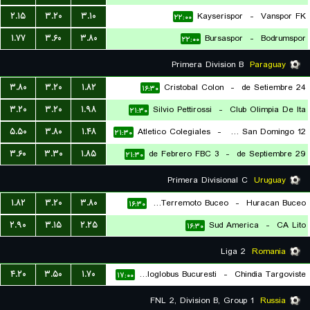
۲.۱۵
۳.۲۰
۳.۱۰
Kayserispor
-
Vanspor FK
۲۲:۰۰
۱.۷۷
۳.۶۰
۳.۸۰
Bursaspor
-
Bodrumspor
۲۲:۰۰
Primera Division B
Paraguay
۳.۸۰
۳.۲۰
۱.۸۲
Cristobal Colon
-
24 de Setiembre
۱۶:۳۰
۳.۲۰
۳.۲۰
۱.۹۸
Silvio Pettirossi
-
Club Olimpia De Ita
۲۱:۳۰
۵.۵۰
۳.۸۰
۱.۴۸
Atletico Colegiales
-
12 de Octubre de San Domingo
۲۱:۳۰
۳.۶۰
۳.۳۰
۱.۸۵
3 de Febrero FBC
-
29 de Septiembre
۲۱:۳۰
Primera Divisional C
Uruguay
۱.۸۲
۳.۲۰
۳.۸۰
CA Terremoto Buceo
-
Huracan Buceo
۱۶:۳۰
۲.۹۰
۳.۱۵
۲.۲۵
Sud America
-
CA Lito
۱۶:۳۰
Liga 2
Romania
۴.۲۰
۳.۵۰
۱.۷۰
Metaloglobus Bucuresti
-
Chindia Targoviste
۱۷:۰۰
FNL 2, Division B, Group 1
Russia