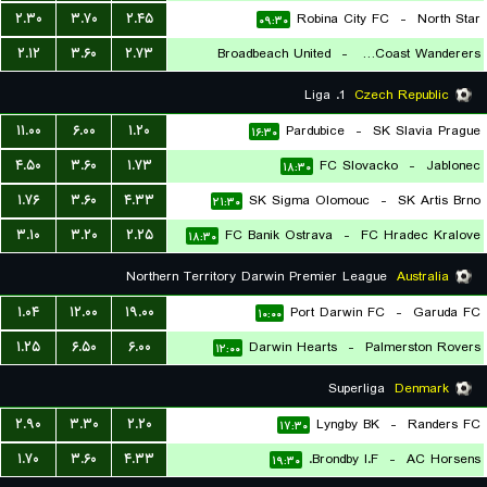
۲.۳۰
۳.۷۰
۲.۴۵
Robina City FC
-
North Star
۰۹:۳۰
۲.۱۲
۳.۶۰
۲.۷۳
Broadbeach United
-
Sunshine Coast Wanderers
۰۹:۳۰
1. Liga
Czech Republic
۱۱.۰۰
۶.۰۰
۱.۲۰
Pardubice
-
SK Slavia Prague
۱۶:۳۰
۴.۵۰
۳.۶۰
۱.۷۳
FC Slovacko
-
Jablonec
۱۸:۳۰
۱.۷۶
۳.۶۰
۴.۳۳
SK Sigma Olomouc
-
SK Artis Brno
۲۱:۳۰
۳.۱۰
۳.۲۰
۲.۲۵
FC Banik Ostrava
-
FC Hradec Kralove
۱۸:۳۰
Northern Territory Darwin Premier League
Australia
۱.۰۴
۱۲.۰۰
۱۹.۰۰
Port Darwin FC
-
Garuda FC
۱۰:۰۰
۱.۲۵
۶.۵۰
۶.۰۰
Darwin Hearts
-
Palmerston Rovers
۱۲:۰۰
Superliga
Denmark
۲.۹۰
۳.۳۰
۲.۲۰
Lyngby BK
-
Randers FC
۱۷:۳۰
۱.۷۰
۳.۶۰
۴.۳۳
Brondby I.F.
-
AC Horsens
۱۹:۳۰