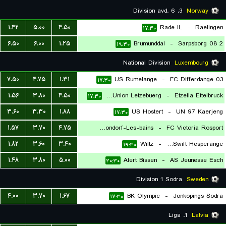
3. Division avd. 6
Norway
۱.۴۲
۵.۰۰
۴.۵۰
Rade IL
-
Raelingen
۱۷:۳۰
۶.۵۰
۶.۰۰
۱.۲۵
Brumunddal
-
Sarpsborg 08 2
۱۹:۳۰
National Division
Luxembourg
۷.۵۰
۴.۷۵
۱.۳۱
US Rumelange
-
FC Differdange 03
۱۷:۳۰
۱.۵۶
۳.۸۰
۴.۵۰
Racing FC Union Letzebuerg
-
Etzella Ettelbruck
۱۷:۳۰
۳.۶۰
۳.۳۰
۱.۸۸
US Hostert
-
UN 97 Kaerjeng
۱۷:۳۰
۱.۵۷
۳.۷۰
۴.۷۵
US Mondorf-Les-bains
-
FC Victoria Rosport
۱.۸۲
۳.۶۰
۳.۴۰
Wiltz
-
FC Swift Hesperange
۱۷:۳۰
۱۹:۳۰
۱.۴۸
۳.۸۰
۵.۰۰
Atert Bissen
-
AS Jeunesse Esch
۲۰:۳۰
Division 1 Sodra
Sweden
۴.۰۰
۳.۷۰
۱.۶۷
BK Olympic
-
Jonkopings Sodra
۱۷:۳۰
1. Liga
Latvia