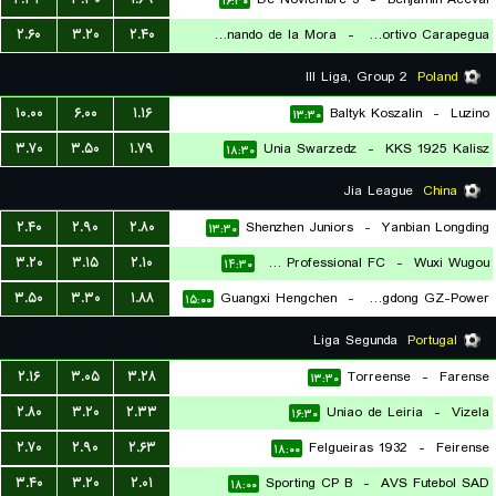
۱۶:۳۰
۲.۶۰
۳.۲۰
۲.۴۰
Fernando de la Mora
-
Club Sportivo Carapegua
۱۶:۳۰
III Liga, Group 2
Poland
۱۰.۰۰
۶.۰۰
۱.۱۶
Baltyk Koszalin
-
Luzino
۱۳:۳۰
۳.۷۰
۳.۵۰
۱.۷۹
Unia Swarzedz
-
KKS 1925 Kalisz
۱۸:۳۰
Jia League
China
۲.۴۰
۲.۹۰
۲.۸۰
Shenzhen Juniors
-
Yanbian Longding
۱۳:۳۰
۳.۲۰
۳.۱۵
۲.۱۰
Shanghai Jiading Huilong Ningbo Professional FC
-
Wuxi Wugou
۱۴:۳۰
۳.۵۰
۳.۳۰
۱.۸۸
Guangxi Hengchen
-
Guangdong GZ-Power
۱۵:۰۰
Liga Segunda
Portugal
۲.۱۶
۳.۰۵
۳.۲۸
Torreense
-
Farense
۱۳:۳۰
۲.۸۰
۳.۲۰
۲.۳۳
Uniao de Leiria
-
Vizela
۱۶:۳۰
۲.۷۰
۲.۹۰
۲.۶۳
Felgueiras 1932
-
Feirense
۱۸:۰۰
۳.۴۰
۳.۲۰
۲.۰۱
Sporting CP B
-
AVS Futebol SAD
۱۸:۰۰