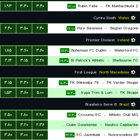
۱.۹۳
۳.۳۰
۳.۴۰
Rubin Yalta
-
FK Makhachkala 2
۱۷:۰۰
Cymru South
Wales
۲.۴۰
۳.۵۰
۲.۴۰
Pure Swansea
-
Baglan Dragons
۱۷:۰۰
Premier Division
Ireland
۱.۸۵
۳.۷۰
۳.۶۰
Bohemian FC Dublin
-
Waterford FC
۱۷:۳۰
۲.۱۴
۳.۱۵
۳.۲۸
St Patrick's Athletic
-
Shelbourne FC
۱۹:۳۰
First League
North Macedonia
۳.۱۵
۳.۳۰
۲.۰۲
FK Shkendija 79
-
FK Vardar Skopje
۱۸:۳۰
۱.۵۳
۳.۸۰
۵.۰۰
FC Struga Trim & Lum
-
FK Skopje
۱۸:۳۰
Brasileiro Serie B
Brazil
۲.۵۰
۲.۸۰
۲.۹۰
Criciuma EC
-
Athletic Club MG
۱۷:۳۰
۲.۸۰
۳.۲۰
۲.۳۶
Atletico Clube Goianiense
-
Nautico Capibaribe
۳.۸۰
۳.۰۰
۲.۰۰
EC Juventude
-
Novorizontino SP
۲۲:۳۰
۲۲:۳۰