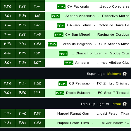
۴.۲۵
۲.۷۳
۲.۰۰
CA Patronato
-
Club Atletico Colegiales
۲۱:۳۰
۶.۵۰
۳.۴۰
۱.۵۱
Club Atletico Acassuso
-
Deportivo Moron
۲۱:۳۰
۶.۰۰
۳.۴۰
۱.۵۹
CA San Telmo
-
Colon de Santa Fe
۲۲:۰۰
۴.۰۰
۲.۷۳
۲.۰۶
CA San Miguel
-
Racing de Cordoba
۲۲:۳۰
۳.۳۰
۲.۷۰
۲.۳۸
CA Defensores de Belgrano
-
Club Atletico Mitre
۲۲:۳۰
۵.۵۰
۳.۳۰
۱.۶۳
CA Chaco For Ever
-
Godoy Cruz
۲۳:۰۰
۶.۵۰
۳.۴۰
۱.۵۳
Almagro
-
Quilmes Atletico Club
۲۳:۳۰
Super Liga
Moldova
۲.۴۵
۳.۲۰
۲.۵۵
CS Petrocub
-
FC Zimbru Chisinau
۲۰:۳۰
۷.۵۰
۴.۷۵
۱.۲۹
Dacia Buiucani
-
FC Sheriff Tiraspol
۲۰:۳۰
Toto Cup Ligat Al
Israel
۲.۴۰
۳.۰۵
۲.۶۳
Hapoel Ramat Gan
-
Maccabi Petach Tikva
۲.۸۰
۲.۹۰
۲.۳۸
Hapoel Petah Tikva
-
Hapoel Jerusalem FC
۲۰:۳۰