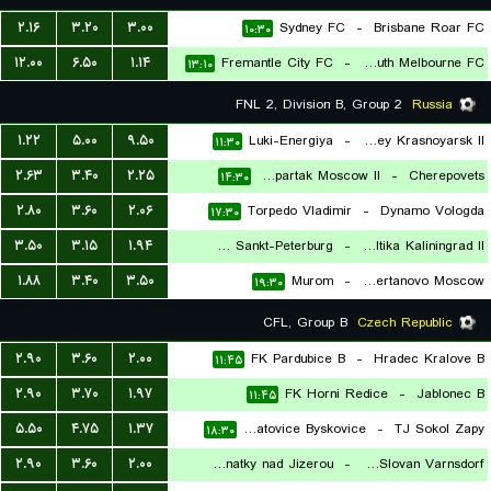
۲.۱۶
۳.۲۰
۳.۰۰
Sydney FC
-
Brisbane Roar FC
۱۰:۳۰
۱۲.۰۰
۶.۵۰
۱.۱۴
Fremantle City FC
-
South Melbourne FC
۱۳:۱۰
FNL 2, Division B, Group 2
Russia
۱.۲۲
۵.۰۰
۹.۵۰
Luki-Energiya
-
FK Yenisey Krasnoyarsk II
۱۱:۳۰
۲.۶۳
۳.۴۰
۲.۲۵
FK Spartak Moscow II
-
Cherepovets
۱۴:۳۰
۲.۸۰
۳.۶۰
۲.۰۶
Torpedo Vladimir
-
Dynamo Vologda
۱۷:۳۰
۳.۵۰
۳.۱۵
۱.۹۴
Zvezda Sankt-Peterburg
-
FK Baltika Kaliningrad II
۱.۸۸
۳.۴۰
۳.۵۰
Murom
-
Chertanovo Moscow
۱۸:۰۰
۱۹:۳۰
CFL, Group B
Czech Republic
۲.۹۰
۳.۶۰
۲.۰۰
FK Pardubice B
-
Hradec Kralove B
۱۱:۴۵
۲.۹۰
۳.۷۰
۱.۹۷
FK Horni Redice
-
Jablonec B
۱۱:۴۵
۵.۵۰
۴.۷۵
۱.۳۷
Neratovice Byskovice
-
TJ Sokol Zapy
۱۸:۳۰
۲.۹۰
۳.۶۰
۲.۰۰
SK Benatky nad Jizerou
-
SK Slovan Varnsdorf