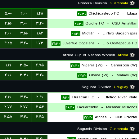
۲۰:۳۰
Primera Division
Guatemala
۵.۰۰
۴.۰۰
۱.۴۸
Chichicasteco FC
-
Iztapa
۲۰:۳۰
۲.۱۵
۳.۰۰
۳.۲۰
Quiche FC
-
CSD Amatitlan
۲۰:۳۰
۴.۰۰
۳.۱۵
۱.۸۲
Mictlán
-
CS Deportivo Sacachispas
۲۰:۳۰
۴.۲۵
۳.۴۰
۱.۷۳
Juventud Copalera
-
Deportivo Coatepeque FC
۲۱:۳۰
Africa Cup of Nations Women
Africa
۱.۶۱
۳.۵۰
۴.۷۵
Nigeria (W)
-
Cameroon (W)
۲۰:۳۰
۲.۰۰
۳.۳۰
۳.۲۰
Ghana (W)
-
Malawi (W)
۲۳:۳۰
Segunda Division
Uruguay
۲.۶۰
۳.۲۰
۲.۴۰
Huracan F.C.
-
Club Atletico River Plate
۱۶:۳۰
۲.۷۷
۲.۷۷
۲.۵۴
Tacuarembo
-
Miramar Misiones
۱۹:۳۰
۲.۵۵
۳.۲۰
۲.۴۵
Atenas
-
Club Oriental
۲۲:۳۰
Segunda Division
Guatemala