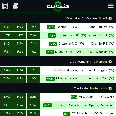
Brasileiro A1 Women
Brazil
۷.۰۰
۴.۵۰
۱.۳۲
Santos FC (W)
-
Corinthians Paulista (W)
۲۲:۳۰
۱.۳۳
۴.۳۳
۷.۵۰
SC Internacional RS (W)
-
Vitoria BA (W)
۲۱:۳۰
۲.۱۵
۳.۱۰
۳.۱۰
Cruzeiro MG (W)
-
Gremio RS (W)
۱۷:۳۰
۳.۶۰
۳.۰۰
۱.۹۸
Mixto EC MT (W)
-
EC Juventude (W)
۲۱:۳۰
Liga Femenina
Colombia
۸.۵۰
۴.۲۵
۱.۳۱
CD Real Santander (W)
-
Internacional de Bogota (W)
۳.۵۰
۲.۹۰
۱.۹۹
Millonarios (W)
-
Asociacion Deportivo Cali (W)
۲۳:۳۰
۲۳:۳۰
Eredivisie
Netherlands
۱.۴۵
۴.۵۰
۵.۵۰
AFC Ajax
-
FC Zwolle
۱۶:۰۰
۱.۶۹
۴.۰۰
۴.۵۰
Feyenoord Rotterdam
-
Sparta Rotterdam
۱۳:۴۵
۲.۹۰
۳.۳۰
۲.۲۷
FC Utrecht
-
FC Groningen
۱۶:۰۰