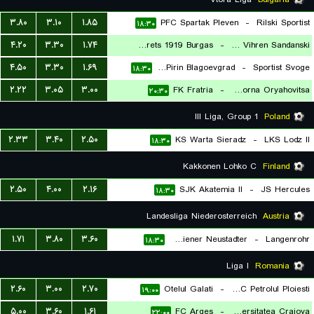
۳.۸۰
۳.۱۰
۱.۸۵
PFC Spartak Pleven
-
Rilski Sportist
۱۸:۳۰
۴.۲۰
۳.۳۰
۱.۷۴
FC Chernomorets 1919 Burgas
-
FC Vihren Sandanski
۴.۵۰
۳.۳۰
۱.۶۹
Pfc Pirin Blagoevgrad
-
Sportist Svoge
۱۸:۳۰
۱۸:۳۰
۲.۲۲
۳.۰۵
۳.۰۰
FK Fratria
-
Lokomotiv Gorna Oryahovitsa
۲۰:۳۰
III Liga, Group 1
Poland
۲.۳۳
۳.۴۰
۲.۵۰
KS Warta Sieradz
-
LKS Lodz II
۱۸:۳۰
Kakkonen Lohko C
Finland
۲.۵۰
۴.۰۰
۲.۱۶
SJK Akatemia II
-
JS Hercules
۱۸:۳۰
Landesliga Niederosterreich
Austria
۱.۷۱
۳.۸۰
۳.۶۰
SC Wiener Neustadter
-
Langenrohr
۱۸:۳۰
Liga I
Romania
۲.۶۰
۳.۰۰
۲.۷۰
Otelul Galati
-
SC FC Petrolul Ploiesti
۱۹:۰۰
۵.۰۰
۳.۶۰
۱.۶۱
FC Arges
-
Universitatea Craiova
۲۲:۰۰