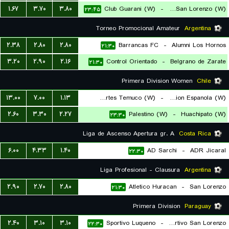
۱.۶۷
۳.۷۰
۳.۸۰
Club Guarani (W)
-
Sportivo San Lorenzo (W)
۲۳:۴۵
Torneo Promocional Amateur
Argentina
۲.۳۸
۲.۸۰
۲.۸۰
Barrancas FC
-
Alumni Los Hornos
۲۱:۳۰
۳.۲۰
۲.۹۰
۲.۱۶
Control Orientado
-
Belgrano de Zarate
۲۱:۳۰
Primera Division Women
Chile
۱۳.۰۰
۷.۰۰
۱.۱۳
Deportes Temuco (W)
-
Union Espanola (W)
۲.۶۰
۳.۳۰
۲.۲۷
Palestino (W)
-
Huachipato (W)
۲۲:۰۰
۲۳:۳۰
Liga de Ascenso Apertura gr. A
Costa Rica
۶.۰۰
۴.۳۳
۱.۴۰
AD Sarchi
-
ADR Jicaral
۲۲:۳۰
Liga Profesional - Clausura
Argentina
۲.۹۰
۲.۷۰
۲.۸۰
Atletico Huracan
-
San Lorenzo
۲۱:۳۰
Primera Division
Paraguay
۲.۴۰
۳.۱۰
۳.۱۰
Sportivo Luqueno
-
Sportivo San Lorenzo
۲۲:۳۰