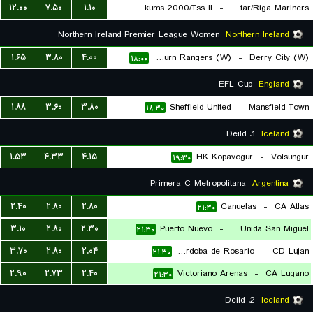
۱۲.۰۰
۷.۵۰
۱.۱۰
FK Tukums 2000/Tss II
-
Beitar/Riga Mariners
۱۷:۳۰
Northern Ireland Premier League Women
Northern Ireland
۱.۶۵
۳.۸۰
۴.۰۰
Lisburn Rangers (W)
-
Derry City (W)
۱۸:۰۰
EFL Cup
England
۱.۸۸
۳.۶۰
۳.۸۰
Sheffield United
-
Mansfield Town
۱۸:۳۰
1. Deild
Iceland
۱.۵۳
۴.۳۳
۴.۱۵
HK Kopavogur
-
Volsungur
۱۹:۳۰
Primera C Metropolitana
Argentina
۲.۴۰
۲.۸۰
۲.۸۰
Canuelas
-
CA Atlas
۲۱:۳۰
۳.۱۰
۲.۸۰
۲.۳۰
Puerto Nuevo
-
Juventud Unida San Miguel
۲۱:۳۰
۳.۷۰
۲.۸۰
۲.۰۴
Central Cordoba de Rosario
-
CD Lujan
۲۱:۳۰
۲.۹۰
۲.۷۳
۲.۴۰
Victoriano Arenas
-
CA Lugano
۲۱:۳۰
2. Deild
Iceland