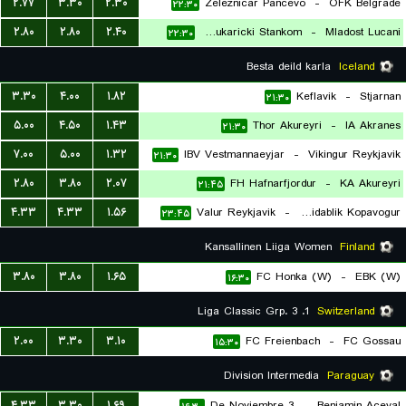
۲.۷۷
۳.۳۰
۲.۳۰
Zeleznicar Pancevo
-
OFK Belgrade
۲۲:۳۰
۲.۸۰
۲.۸۰
۲.۴۰
FK Cukaricki Stankom
-
Mladost Lucani
۲۲:۳۰
Besta deild karla
Iceland
۳.۳۰
۴.۰۰
۱.۸۲
Keflavik
-
Stjarnan
۲۱:۳۰
۵.۰۰
۴.۵۰
۱.۴۳
Thor Akureyri
-
IA Akranes
۲۱:۳۰
۷.۰۰
۵.۰۰
۱.۳۲
IBV Vestmannaeyjar
-
Vikingur Reykjavik
۲۱:۳۰
۲.۸۰
۳.۸۰
۲.۰۷
FH Hafnarfjordur
-
KA Akureyri
۲۱:۴۵
۴.۳۳
۴.۳۳
۱.۵۶
Valur Reykjavik
-
Breidablik Kopavogur
۲۳:۴۵
Kansallinen Liiga Women
Finland
۳.۸۰
۳.۸۰
۱.۶۵
FC Honka (W)
-
EBK (W)
۱۶:۳۰
1. Liga Classic Grp. 3
Switzerland
۲.۰۰
۳.۳۰
۳.۱۰
FC Freienbach
-
FC Gossau
۱۵:۳۰
Division Intermedia
Paraguay
۴.۳۳
۳.۳۰
۱.۶۹
3 De Noviembre
-
Benjamin Aceval