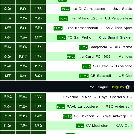
۵.۵۰
۴.۲۰
۱.۴۸
Citta DI Campobasso
-
Juve Stabia
۱۹:۰۰
۱.۹۸
۳.۲۰
۳.۵۰
Inter Milano U23
-
US Pergolettese
۱۹:۳۰
۱.۷۷
۴.۰۰
۳.۳۰
Lierse Kempenzonen
-
KVV Thes Sport
۱۹:۳۰
۶.۵۰
۳.۸۰
۱.۴۳
FC San Pedro
-
Club Sportif Sfaxien
۱۹:۳۰
۳.۸۰
۳.۲۸
۱.۸۲
Sampdoria
-
AC Parma
۲۱:۳۰
۵.۵۰
۴.۳۳
۱.۴۰
Athletic Carpi FC 1909
-
Mantova
۲۲:۰۰
۲.۰۵
۳.۲۰
۳.۲۰
SS Lazio
-
Frosinone
۲۲:۱۵
۱.۲۲
۵.۰۰
۹.۵۰
CE Sabadell
-
UE Olot
۲۲:۳۰
Pro League
Belgium
۴.۲۵
۳.۵۰
۱.۷۷
Oud-Heverlee Leuven
-
Royal Charleroi SC
۴.۵۰
۳.۵۰
۱.۶۹
RAAL La Louviere
-
RSC Anderlecht
۱۷:۳۰
۲۰:۰۰
۴.۱۵
۳.۳۰
۱.۸۳
SK Beveren
-
Royal Antwerp FC
۲۰:۴۵
۳.۵۰
۳.۴۰
۱.۹۵
KV Mechelen
-
KAA Gent
۱۵:۰۰