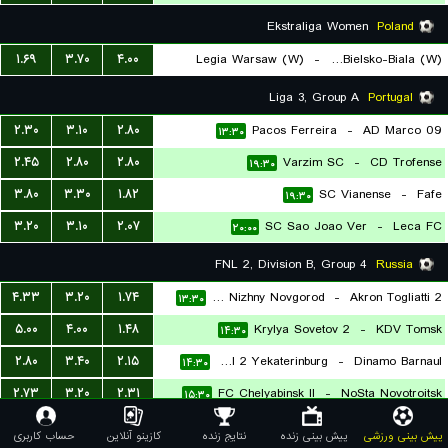
Ekstraliga Women
Poland
۱.۶۹
۳.۷۰
۴.۰۰
Legia Warsaw (W)
-
BTS Rekord Bielsko-Biala (W)
۱۳:۳۰
Liga 3, Group A
Portugal
۲.۳۰
۳.۱۰
۲.۸۰
Pacos Ferreira
-
AD Marco 09
۱۳:۳۰
۲.۴۵
۲.۸۰
۲.۸۰
Varzim SC
-
CD Trofense
۱۹:۳۰
۳.۸۰
۳.۳۰
۱.۸۲
SC Vianense
-
Fafe
۱۹:۳۰
۳.۲۰
۳.۱۰
۲.۰۷
SC Sao Joao Ver
-
Leca FC
۲۰:۰۰
FNL 2, Division B, Group 4
Russia
۴.۳۳
۳.۲۰
۱.۷۴
Pobeda Nizhny Novgorod
-
Akron Togliatti 2
۱۳:۳۰
۵.۰۰
۴.۰۰
۱.۴۸
Krylya Sovetov 2
-
KDV Tomsk
۱۴:۳۰
۲.۸۰
۳.۴۰
۲.۱۵
Ural 2 Yekaterinburg
-
Dinamo Barnaul
۱۴:۳۰
۲.۷۳
۳.۲۰
۲.۳۱
FC Chelyabinsk II
-
NoSta Novotroitsk
۱۵:۳۰
۲.۵۹
۳.۳۰
۲.۳۴
FK Izhevsk
-
Gazovik Orenburg 2
۱۶:۳۰
پیش بینی ورزشی
پیش بینی زنده
نتایج زنده
کازینو آنلاین
حساب کاربری