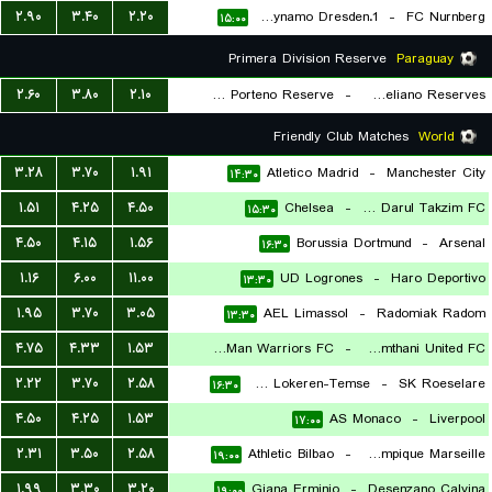
۲.۹۰
۳.۴۰
۲.۲۰
1.FC Dynamo Dresden
-
FC Nurnberg
۱۵:۰۰
Primera Division Reserve
Paraguay
۲.۶۰
۳.۸۰
۲.۱۰
Cerro Porteno Reserve
-
Sportivo Ameliano Reserves
۱۴:۳۰
Friendly Club Matches
World
۳.۲۸
۳.۷۰
۱.۹۱
Atletico Madrid
-
Manchester City
۱۴:۳۰
۱.۵۱
۴.۲۵
۴.۵۰
Chelsea
-
Johor Darul Takzim FC
۱۵:۳۰
۴.۵۰
۴.۱۵
۱.۵۶
Borussia Dortmund
-
Arsenal
۱۶:۳۰
۱.۱۶
۶.۰۰
۱۱.۰۰
UD Logrones
-
Haro Deportivo
۱۳:۳۰
۱.۹۵
۳.۷۰
۳.۰۵
AEL Limassol
-
Radomiak Radom
۱۳:۳۰
۴.۷۵
۴.۳۳
۱.۵۳
Lee Man Warriors FC
-
Bangkok Glass Pathumthani United FC
۲.۲۲
۳.۷۰
۲.۵۸
KSC Lokeren-Temse
-
SK Roeselare
۱۴:۳۰
۱۶:۳۰
۴.۵۰
۴.۲۵
۱.۵۳
AS Monaco
-
Liverpool
۱۷:۰۰
۲.۳۱
۳.۵۰
۲.۵۸
Athletic Bilbao
-
Olympique Marseille
۱۹:۰۰
۱.۹۹
۳.۳۰
۳.۲۰
Giana Erminio
-
Desenzano Calvina
۱۹:۰۰