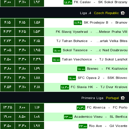
۳.۰۰
۳.۷۰
۱.۹۲
FK Caslav
-
SK Sokol Brozany
۱۸:۳۰
۱۸:۳۰
4. Liga
Czech Republic
۴.۱۵
۴.۱۵
۱.۵۶
SK Prostejov B
-
Brumov
۱۱:۴۵
۴.۳۳
۴.۲۵
۱.۵۳
FK Slavoj Vysehrad
-
FK Meteor Praha VIII
۲.۷۳
۳.۴۰
۲.۱۵
TJ Tatran Bohunice
-
FC Spartak Velka Bites
۱۱:۴۵
۳.۰۵
۳.۴۰
۱.۹۵
Sokol Tasovice
-
SK Zdirec Nad Doubravou
۱۸:۰۰
۱۸:۰۰
۲.۵۰
۳.۳۰
۲.۳۹
Tatran Vsechovice
-
TJ Sokol Lanzhot
۱۸:۰۰
۳.۸۰
۳.۸۰
۱.۶۹
Bzenec
-
FK Kozlovice
۱۸:۰۰
۳.۲۰
۳.۶۰
۱.۸۸
SFC Opava 2
-
SSK Bilovec
۱۸:۰۰
۲.۵۴
۳.۷۰
۲.۱۸
FC Slavia HK
-
TJ Dvur Kralove
۱۸:۳۰
Primeira Liga
Portugal
۱۳.۲۵
۶.۰۰
۱.۱۶
FC Alverca
-
FC Porto
۲۰:۳۰
۱۹.۰۰
۸.۵۰
۱.۰۸
Academico Viseu
-
SL Benfica
۲۳:۰۰
۳.۵۰
۳.۳۰
۱.۹۷
Rio Ave
-
Gil Vicente
۲۳:۰۰