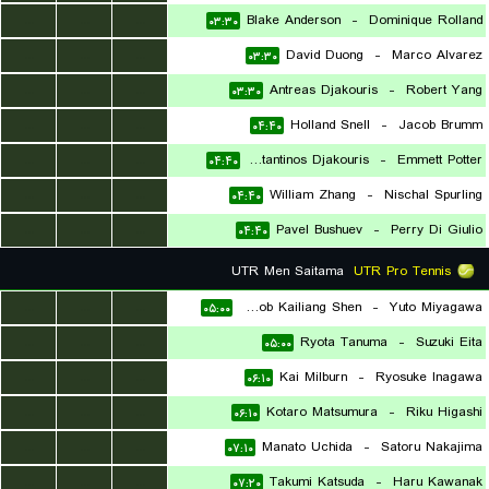
...
...
...
Blake Anderson
-
Dominique Rolland
۰۳:۳۰
...
...
...
David Duong
-
Marco Alvarez
۰۳:۳۰
...
...
...
Antreas Djakouris
-
Robert Yang
۰۳:۳۰
...
...
...
Holland Snell
-
Jacob Brumm
۰۴:۴۰
...
...
...
Constantinos Djakouris
-
Emmett Potter
۰۴:۴۰
...
...
...
William Zhang
-
Nischal Spurling
۰۴:۴۰
...
...
...
Pavel Bushuev
-
Perry Di Giulio
۰۴:۴۰
UTR Men Saitama
UTR Pro Tennis
...
...
...
Jacob Kailiang Shen
-
Yuto Miyagawa
۰۵:۰۰
...
...
...
Ryota Tanuma
-
Suzuki Eita
۰۵:۰۰
...
...
...
Kai Milburn
-
Ryosuke Inagawa
۰۶:۱۰
...
...
...
Kotaro Matsumura
-
Riku Higashi
۰۶:۱۰
...
...
...
Manato Uchida
-
Satoru Nakajima
۰۷:۱۰
...
...
...
Takumi Katsuda
-
Haru Kawanak
۰۷:۲۰