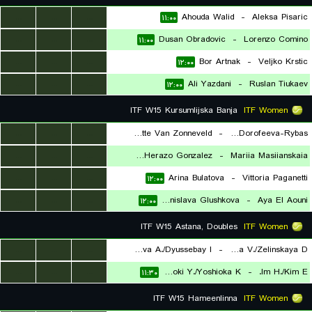
...
...
...
Ahouda Walid
-
Aleksa Pisaric
۱۱:۰۰
...
...
...
Dusan Obradovic
-
Lorenzo Comino
۱۱:۰۰
...
...
...
Bor Artnak
-
Veljko Krstic
۱۲:۰۰
...
...
...
Ali Yazdani
-
Ruslan Tiukaev
۱۲:۰۰
ITF W15 Kursumlijska Banja
ITF Women
...
...
...
Charlotte Van Zonneveld
-
Felitsata Dorofeeva-Rybas
...
...
...
Maria Fernanda Herazo Gonzalez
-
Mariia Masiianskaia
۱۱:۰۰
...
...
...
Arina Bulatova
-
Vittoria Paganetti
۱۱:۰۰
۱۲:۰۰
...
...
...
Denislava Glushkova
-
Aya El Aouni
۱۲:۰۰
ITF W15 Astana, Doubles
ITF Women
...
...
...
Arystanbekova A./Dyussebay I.
-
Milovanova V./Zelinskaya D.
...
...
...
Hosoki Y./Yoshioka K.
-
Im H./Kim E.
۱۱:۳۰
۱۱:۳۰
ITF W15 Hameenlinna
ITF Women