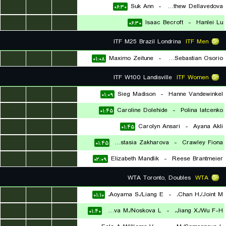
...
...
...
Suk Ann
-
Matthew Dellavedova
۰۶:۳۰
...
...
...
Isaac Becroft
-
Hanlei Lu
۰۶:۳۰
ITF M25 Brazil Londrina
ITF Men
...
...
...
Maximo Zeitune
-
Juan Sebastian Osorio
۰۱:۰۸
ITF W100 Landisville
ITF Women
...
...
...
Sieg Madison
-
Hanne Vandewinkel
۰۱:۰۹
...
...
...
Caroline Dolehide
-
Polina Iatcenko
۰۱:۴۵
...
...
...
Carolyn Ansari
-
Ayana Akli
۰۱:۴۵
...
...
...
Anastasia Zakharova
-
Crawley Fiona
۰۱:۴۵
...
...
...
Elizabeth Mandlik
-
Reese Brantmeier
۰۲:۰۹
WTA Toronto, Doubles
WTA
...
...
...
Aoyama S./Liang E.
-
Chan H./Joint M.
۰۱:۱۰
...
...
...
Bouzkova M./Noskova L.
-
Jiang X./Wu F-H.
۰۱:۴۰