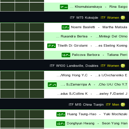
...
...
...
Daria Khomutsianskaya
-
Rina Saigo
۱۳:۰۰
ITF W75 Koksijde
ITF Women
...
...
...
Noemi Basiletti
-
Martha Matoula
۱۱:۳۰
...
...
...
Elena Ruxandra Bertea
-
Ane Mintegi Del Olmo
...
...
...
Tilwith Di Girolami
-
Loes Ebeling Koning
۱۲:۳۰
۱۴:۳۰
...
...
...
Palicova Barbora
-
Tatiana Pieri
۱۵:۳۰
ITF W100 Landisville, Doubles
ITF Women
...
...
...
Osborne A./Wong Hong Y.C.
-
Martins I./Ovcharenko E.
...
...
...
Rogers A. S./Zamarripa A.
-
Cho I.H./ Cho Y.T.
۰۱:۰۰
۰۳:۰۹
...
...
...
Broadus S./Collins K.
-
Crawley F./Daniel J.
۰۴:۰۰
ITF M15 China Tianjin
ITF Men
...
...
...
Huang Tsung-Hao
-
Yuki Mochizuki
۰۵:۳۰
...
...
...
Donghyun Hwang
-
Seon Yong Han
۰۵:۳۰