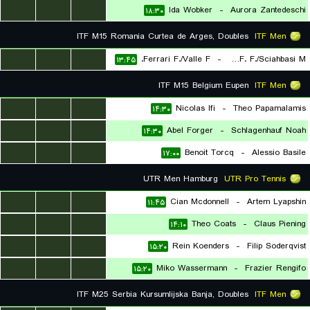
...
...
...
Ida Wobker
-
Aurora Zantedeschi
۱۸:۳۰
ITF M15 Romania Curtea de Arges, Doubles
ITF Men
...
...
...
Ferrari F./Valle F.
-
Garbero F. F./Sciahbasi M.
۱۳:۴۵
ITF M15 Belgium Eupen
ITF Men
...
...
...
Nicolas Ifi
-
Theo Papamalamis
۱۴:۳۰
...
...
...
Abel Forger
-
Schlagenhauf Noah
۱۴:۳۰
...
...
...
Benoit Torcq
-
Alessio Basile
۱۷:۰۰
UTR Men Hamburg
UTR Pro Tennis
...
...
...
Cian Mcdonnell
-
Artem Lyapshin
۱۱:۴۵
...
...
...
Theo Coats
-
Claus Piening
۱۴:۱۰
...
...
...
Rein Koenders
-
Filip Soderqvist
۱۵:۲۰
...
...
...
Miko Wassermann
-
Frazier Rengifo
۱۵:۲۰
ITF M25 Serbia Kursumlijska Banja, Doubles
ITF Men