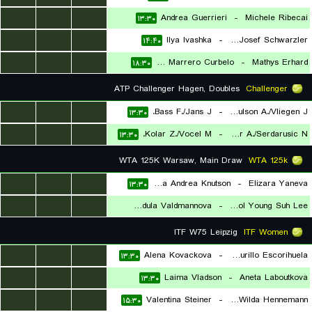
...
...
...
Andrea Guerrieri
-
Michele Ribecai
۱۳:۳۰
...
...
...
Ilya Ivashka
-
Joel Josef Schwarzler
۱۴:۴۰
...
...
...
Ivan Marrero Curbelo
-
Mathys Erhard
۱۸:۳۰
ATP Challenger Hagen, Doubles
Challenger
...
...
...
Bass F./Jans J.
-
Paulson A./Vliegen J.
۱۳:۳۰
...
...
...
Kolar Z./Vocel M.
-
Kalender A./Serdarusic N.
۱۳:۳۰
WTA 125K Warsaw, Main Draw
WTA 125k
...
...
...
Gabriela Andrea Knutson
-
Elizara Yaneva
۱۳:۳۰
...
...
...
Vendula Valdmannova
-
Carol Young Suh Lee
۱۵:۰۰
ITF W75 Leipzig
ITF Women
...
...
...
Alena Kovackova
-
Irene Burillo Escorihuela
۱۳:۳۰
...
...
...
Laima Vladson
-
Aneta Laboutkova
۱۳:۳۰
...
...
...
Valentina Steiner
-
Caijsa Wilda Hennemann
۱۵:۳۰