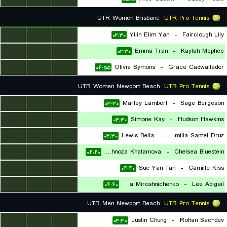
UTR Women Brisbane
UTR Pro Tennis
...
...
...
Yilin Elim Yan
-
Fairclough Lily
۰۲:۳۰
...
...
...
Emma Tran
-
Kaylah Mcphee
۰۲:۳۰
...
...
...
Olivia Symons
-
Grace Cadwallader
۰۴:۵۵
UTR Women Newport Beach
UTR Pro Tennis
...
...
...
Marley Lambert
-
Sage Bergeson
۰۳:۳۰
...
...
...
Simone Kay
-
Hudson Hawkins
۰۳:۳۰
...
...
...
Lewis Bella
-
Camilia Samel Druz
۰۳:۳۰
...
...
...
Shakhnoza Khatamova
-
Chelsea Bluestein
۰۴:۴۰
...
...
...
Sue Yan Tan
-
Camille Kiss
۰۴:۴۰
...
...
...
Veronica Miroshnichenko
-
Lee Abigail
۰۴:۴۰
UTR Men Newport Beach
UTR Pro Tennis
...
...
...
Justin Chung
-
Rohan Sachdev
۰۳:۳۰