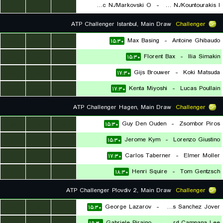
...
...
...
Jovic N./Markovski O.
-
Chatziavraam N./Kountourakis I.
۱۵:۱۵
ATP Challenger Istanbul, Main Draw
Challenger
...
...
...
Max Basing
-
Antoine Ghibaudo
۱۵:۳۰
...
...
...
Florent Bax
-
Ilia Simakin
۱۵:۳۰
...
...
...
Gijs Brouwer
-
Koki Matsuda
۱۷:۳۰
...
...
...
Kenta Miyoshi
-
Lucas Poullain
۱۷:۳۰
ATP Challenger Hagen, Main Draw
Challenger
...
...
...
Guy Den Ouden
-
Zsombor Piros
۱۵:۳۰
...
...
...
Jerome Kym
-
Lorenzo Giustino
۱۵:۳۰
...
...
...
Carlos Taberner
-
Elmer Moller
۱۷:۳۰
...
...
...
Henri Squire
-
Tom Gentzsch
۱۸:۳۰
ATP Challenger Plovdiv 2, Main Draw
Challenger
...
...
...
George Lazarov
-
Carlos Sanchez Jover
۱۵:۳۰
...
...
...
Gabriele Piraino
-
Gerard Campana Lee