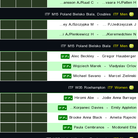
...
...
...
Goransson A./Ruud C.
-
Heliovaara H./Patten H.
۲۰:۰۰
ITF M15 Poland Bielsko Biala, Doubles
ITF Men
...
...
...
Beckley A./Szczypka M.
-
Homola P./Jedrzejczak J.
...
...
...
Kasperski A./Plenkiewicz H.
-
Fondriest M./Keremedchiev N.
۱۴:۳۰
۱۴:۳۰
ITF M15 Poland Bielsko Biala
ITF Men
...
...
...
Alec Beckley
-
Gregor Hausberger
۱۲:۳۰
...
...
...
Wojciech Marek
-
Vladyslav Orlov
۱۲:۳۰
...
...
...
Michael Savano
-
Marcel Zielinski
۱۳:۳۰
ITF W35 Roehampton
ITF Women
...
...
...
Hiromi Abe
-
Jodie Anna Burrage
۱۲:۳۰
...
...
...
Allegra Korpanec Davies
-
Emily Appleton
۱۲:۳۰
...
...
...
Brooke Anna Black
-
Amelia Rajecki
۱۳:۳۰
...
...
...
Paula Cembranos
-
Mcdonald Ella
۱۳:۳۰