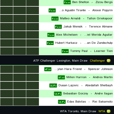
...
...
...
Ben Shelton
-
Zizou Bergs
۲۰:۰۰
...
...
...
Thiago Agustin Tirante
-
Alexei Popyrin
۲۰:۰۰
...
...
...
Matteo Arnaldi
-
Tallon Griekspoor
۲۰:۰۰
...
...
...
Jakub Mensik
-
Terence Atmane
۲۰:۰۰
...
...
...
Alex Michelsen
-
Daniel Merida Aguilar
۲۰:۰۰
...
...
...
Hubert Hurkacz
-
Botic Van De Zandschulp
۲۰:۰۰
...
...
...
Tommy Paul
-
Learner Tien
۲۰:۰۰
ATP Challenger Lexington, Main Draw
Challenger
...
...
...
Jay Dylan Hara Friend
-
Spencer Johnson
۰۲:۰۰
...
...
...
Millen Hurrion
-
Andres Martin
۰۲:۰۰
...
...
...
Dusan Lajovic
-
Abedallah Shelbayh
۱۸:۳۰
...
...
...
Sebastian Gorzny
-
Andre Ilagan
۱۸:۳۰
...
...
...
Edas Butvilas
-
Rei Sakamoto
۱۸:۳۰
WTA Toronto, Main Draw
WTA