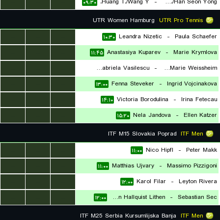
...
...
...
Huang T./Wang Y.
-
Chung Y./Han Seon Yong
۰۹:۳۰
UTR Women Hamburg
UTR Pro Tennis
...
...
...
Leandra Nizetic
-
Paula Schaefer
۱۰:۳۰
...
...
...
Anastasiya Kuparev
-
Marie Krymlova
۱۱:۴۵
...
...
...
Arina Gabriela Vasilescu
-
Anna Marie Weissheim
...
...
...
Fenna Steveker
-
Ingrid Vojcinakova
۱۳:۰۰
۱۳:۰۰
...
...
...
Victoria Borodulina
-
Irina Fetecau
۱۴:۱۰
...
...
...
Nela Jandova
-
Ellen Katzer
۱۵:۲۰
ITF M15 Slovakia Poprad
ITF Men
...
...
...
Nico Hipfl
-
Peter Makk
۱۱:۰۰
...
...
...
Matthias Ujvary
-
Massimo Pizzigoni
۱۱:۰۰
...
...
...
Karol Filar
-
Leyton Rivera
۱۲:۰۰
...
...
...
John Hallquist Lithen
-
Sebastian Sec
۱۲:۰۰
ITF M25 Serbia Kursumlijska Banja
ITF Men