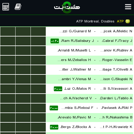
ATP Montreal, Doubles
ATP
...
...
...
Andreozzi G./Guinard M.
-
Krajicek A./Mektic N.
...
...
...
Ram R./Salisbury J.
-
Cabral F./Tracy J.
۰۰:۴۰
۰۱:۴۰
...
...
...
Arnaldi M./Musetti L.
-
Khachanov K./Rublev A.
...
...
...
Granollers M./Zeballos H.
-
Nys H./Roger-Vasselin E.
۲۰:۰۰
...
...
...
Schnaitter J./Wallner M.
-
Arribage T./Olivetti A.
۲۰:۰۰
...
...
...
Bhambri Y./Venus M.
-
Harrison C./Skupski N.
۲۰:۰۰
...
...
...
Luz O./Matos R.
-
Bolelli S./Vavassori A.
۲۰:۰۰
۲۰:۰۰
...
...
...
Rinderknech A./Vacherot V.
-
Darderi L./Tabilo A.
...
...
...
Doumbia S./Reboul F.
-
Pavlasek A./Rikl P.
۲۰:۰۰
۲۰:۰۰
...
...
...
Arevalo M./Pavic M.
-
Cash R./Nakashima B.
...
...
...
Bergs Z./Blockx A.
-
Herbert P-H./Krawietz K.
۲۰:۰۰
۲۰:۰۰