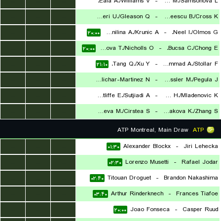
...
...
...
Eala A./Williams V.
-
Kato M./Samsonova L.
...
...
...
Eikeri U./Gleason Q.
-
Andreescu B./Cross K.
۰۴:۰۰
...
...
...
Danilina A./Krunic A.
-
Neel I./Olmos G.
۱۹:۴۰
۲۰:۰۰
...
...
...
Mihalikova T./Nicholls O.
-
Bucsa C./Chong E.
۲۰:۰۰
...
...
...
Tang Q./Xu Y.
-
Muhammad A./Stollar F.
۲۱:۱۰
...
...
...
Errani S./Melichar-Martinez N.
-
Kessler M./Pegula J.
...
...
...
Routliffe E./Sutjiadi A.
-
Guo H./Mladenovic K.
۲۱:۳۰
...
...
...
Andreeva M./Cirstea S.
-
Siniakova K./Zhang S.
۲۲:۲۰
۲۳:۳۰
ATP Montreal, Main Draw
ATP
...
...
...
Alexander Blockx
-
Jiri Lehecka
۰۱:۳۰
...
...
...
Lorenzo Musetti
-
Rafael Jodar
۰۲:۳۰
...
...
...
Titouan Droguet
-
Brandon Nakashima
۰۲:۴۰
...
...
...
Arthur Rinderknech
-
Frances Tiafoe
۰۳:۴۰
...
...
...
Joao Fonseca
-
Casper Ruud
۲۰:۰۰