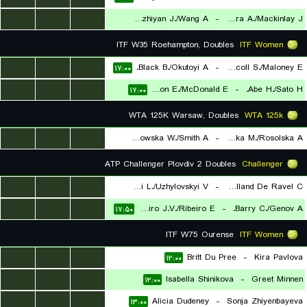
...
...
...
Nedunchezhiyan J./Wang A.
-
Azkara A./Mackinlay J.
۱۹:۳۰
ITF W35 Roehampton, Doubles
ITF Women
...
...
...
Black B./Okutoyi A.
-
Dada-Mascoll S./Maloney E.
۱۷:۰۰
...
...
...
Appleton E./McDonald E.
-
Abe H./Sato H.
۱۷:۰۰
WTA 125K Warsaw, Doubles
WTA 125k
...
...
...
Falkowska W./Smith A.
-
Kubka M./Rosolska A.
۱۷:۳۰
ATP Challenger Plovdiv 2 Doubles
Challenger
...
...
...
Carboni L./Uzhylovskyi V.
-
Radovanovic T./Rolland De Ravel C.
...
...
...
Couto Loureiro J.V./Ribeiro E.
-
Barry C./Genov A.
۱۷:۵۰
۱۷:۵۰
ITF W75 Ourense
ITF Women
...
...
...
Britt Du Pree
-
Kira Pavlova
۱۲:۰۰
...
...
...
Isabella Shinikova
-
Greet Minnen
۱۲:۰۰
...
...
...
Alicia Dudeney
-
Sonja Zhiyenbayeva
۱۳:۰۰