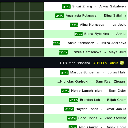
...
...
...
Shuai Zhang
-
Aryna Sabalenka
۰۲:۳۰
...
...
...
Anastasia Potapova
-
Elina Svitolina
۰۳:۴۰
...
...
...
Alina Korneeva
-
Iva Jovic
۱۸:۳۰
...
...
...
Elena Rybakina
-
Ann LI
۲۰:۰۰
...
...
...
Leylah Annie Fernandez
-
Mirra Andreeva
۲۱:۱۰
...
...
...
Liudmila Samsonova
-
Maya Joint
۲۲:۳۰
UTR Men Brisbane
UTR Pro Tennis
...
...
...
Marcus Schoeman
-
Jonas Hahn
۰۲:۳۰
...
...
...
Thomas Nicholas Gadecki
-
Sam Ryan Ziegann
...
...
...
Henry Lamchinniah
-
Sam Oster
۰۲:۳۰
۰۲:۳۰
...
...
...
Brendan Loh
-
Elijah Cham
۰۳:۴۵
...
...
...
Hayden Jones
-
Omar Jasika
۰۳:۴۵
...
...
...
Scott Jones
-
Zane Stevens
۰۳:۴۵
...
...
...
Alec Gaudin
-
Casey Hoole
۰۵:۰۰