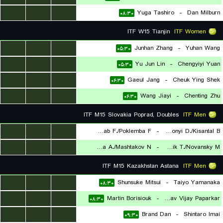
...
...
...
Yuga Tashiro
-
Dan Milburn
۰۸:۳۰
ITF W15 Tianjin
ITF Women
...
...
...
Junhan Zhang
-
Yuhan Wang
۰۵:۳۰
...
...
...
Yu Jun Lin
-
Chengyiyi Yuan
۰۵:۳۰
...
...
...
Gaeul Jang
-
Cheuk Ying Shek
۰۶:۳۰
...
...
...
Wang Jiayi
-
Chenting Zhu
۰۶:۳۰
ITF M15 Slovakia Poprad, Doubles
ITF Men
...
...
...
Drab F./Poklemba F.
-
Bakonyi D./Kisantal B.
...
...
...
Gil Garcia A./Mashtakov N.
-
Lanik T./Novansky M.
۱۱:۳۰
۱۳:۰۵
ITF M15 Kazakhstan Astana
ITF Men
...
...
...
Shunsuke Mitsui
-
Taiyo Yamanaka
۰۸:۳۰
...
...
...
Martin Borisiouk
-
Arnav Vijay Paparkar
۰۸:۳۰
...
...
...
Brand Dan
-
Shintaro Imai
۰۹:۳۰