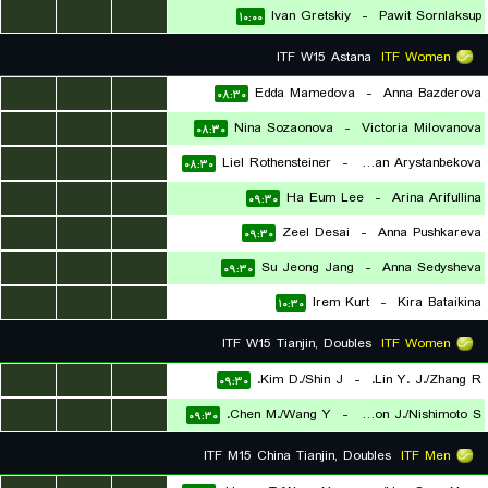
...
...
...
Ivan Gretskiy
-
Pawit Sornlaksup
۱۰:۰۰
ITF W15 Astana
ITF Women
...
...
...
Edda Mamedova
-
Anna Bazderova
۰۸:۳۰
...
...
...
Nina Sozaonova
-
Victoria Milovanova
۰۸:۳۰
...
...
...
Liel Rothensteiner
-
Asylzhan Arystanbekova
۰۸:۳۰
...
...
...
Ha Eum Lee
-
Arina Arifullina
۰۹:۳۰
...
...
...
Zeel Desai
-
Anna Pushkareva
۰۹:۳۰
...
...
...
Su Jeong Jang
-
Anna Sedysheva
۰۹:۳۰
...
...
...
Irem Kurt
-
Kira Bataikina
۱۰:۳۰
ITF W15 Tianjin, Doubles
ITF Women
...
...
...
Kim D./Shin J.
-
Lin Y. J./Zhang R.
۰۹:۳۰
...
...
...
Chen M./Wang Y.
-
Moon J./Nishimoto S.
۰۹:۳۰
ITF M15 China Tianjin, Doubles
ITF Men