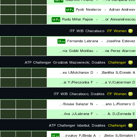
۱۵:۳۰
...
...
...
Pyotr Nesterov
-
Adrian Andreev
۱۶:۴۰
...
...
...
Radu Mihai Papoe
-
Yannick Theodor Alexandrescou
۱۶:۴۰
ITF W35 Chacabuco
ITF Women
...
...
...
Fernanda Labrana
-
Josefina Estevez
۱۶:۰۰
...
...
...
Ana Victoria Gobbi Monllau
-
Lucciana Perez Alarcon
۱۶:۰۰
ATP Challenger Grodzisk Mazowiecki, Doubles
Challenger
...
...
...
Cervantes I./Molchanov D.
-
Banthia S./Donski A.
...
...
...
Lalami Laaroussi Y./Pieczonka F.
-
Cornea V./Cukierman D.
۱۶:۰۰
۲۰:۳۰
ITF W35 Chacabuco, Doubles
ITF Women
...
...
...
Ccuno R./Sousa Salazar N.
-
Moyano L./Romero C.
...
...
...
Konishi Silva J./Labrana F.
-
Duarte A. D./Zornada E.
۱۷:۰۰
۲۱:۳۰
ATP Challenger Istanbul, Doubles
Challenger
...
...
...
Bar Biryukov P./Binda A.
-
Betov S./Simakin I.
۱۷:۰۰