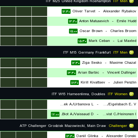
ITF M25 United Kingdom Roehampton
ITF Men
...
...
...
Oliver Tarvet
-
Alexander Rybakov
۱۲:۳۰
...
...
...
Anton Matusevich
-
Emile Hudd
۱۳:۳۰
...
...
...
Oscar Brown
-
Charles Broom
۱۵:۰۰
...
...
...
Mark Ceban
-
Lui Maxted
۱۵:۳۰
ITF M15 Germany Frankfurt
ITF Men
...
...
...
Ziga Sesko
-
Maxime Chazal
۱۲:۳۰
...
...
...
Arian Barbic
-
Vincent Dullinger
۱۳:۳۰
...
...
...
Kirill Kivattsev
-
Julien Penzlin
۱۶:۳۰
ITF W15 Hameenlinna, Doubles
ITF Women
...
...
...
Hejtmanek A./Urbanova L.
-
Blazkova K./Eigelsbach E. V.
...
...
...
Biot A./Vaissaud D.
-
Blomqvist C./Heinonen I.
۱۳:۰۰
۱۷:۰۰
ATP Challenger Grodzisk Mazowiecki, Main Draw
Challenger
...
...
...
Daniil Glinka
-
Alexander Donski
۱۳:۳۰