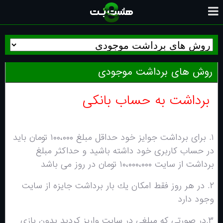
روش های برداشت موجودی
برداشت به حساب بانکی
١. براى برداشت جوايز خود حداقل مبلغ ۱۰۰،٠٠٠ تومان بايد
در حساب كاربرى خود داشته باشيد و حداكثر مبلغ
برداشت از سايت ۱۰،٠٠٠،٠٠٠ تومان در روز مى باشد
٢. در هر روز فقط امكان يك بار برداشت جايزه از سايت
وجود دارد
٣.در صورتى كه مبلغى در سايت واريز كرديد بدون بازى