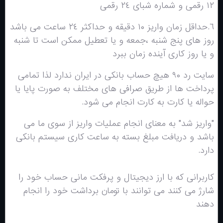
۱۲ رقمی و شماره شباى ٢٤ رقمى
٦.حداقل زمان واريز ١٠ دقيقه و حداكثر ٢٤ ساعت مى باشد
روز هاى پنج شنبه ،جمعه و يا تعطيل ممكن است تا شنبه
و يا روز كارى آينده زمان ببرد
سايت رد ۹۰ هيچ حساب بانكى در ايران ندارد لذا تمامى
پرداخت ها از طريق صرافى هاى مختلف به صورت پايا یا
حواله یا کارت به کارت انجام مى شود.
"واريز شد" به معناى انجام عمليات واريز از سوى ما مى
باشد و دريافت مبلغ بسته به ساعت كارى سيستم بانکی
دارد.
کاربرانی که با ارز دیجیتال و پرفکت مانی حساب خود را
شارژ می کنند می توانند با تومان برداشت خود را انجام
دهند