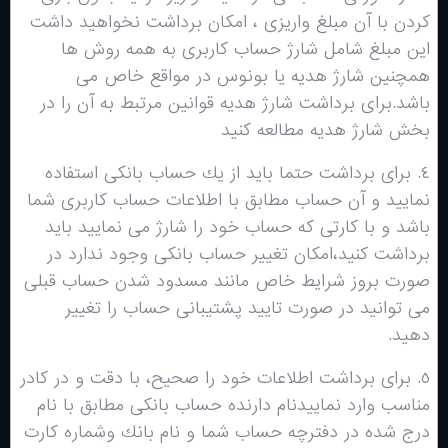
كردن با آن مبلغ واريزى ، امكان برداشت نخواهيد داشت
اين مبلغ شامل شارژ حساب كاربرى به همه روش ها
همچنين شارژ هديه يا بونوس در مواقع خاص مى
باشد.برای برداشت شارژ هدیه قوانین مرتبط به آن را در
بخش شارژ هدیه مطالعه کنید
٤. براى برداشت حتما بايد از يك حساب بانكى استفاده
نماييد و آن حساب مطابق با اطلاعات حساب كاربرى شما
باشد و با کارتی که حساب خود را شارژ می نمایید باید
برداشت کنید،امكان تغيير حساب بانكى وجود ندارد در
صورت بروز شرايط خاص مانند مسدود شدن حساب قبلى
مى توانيد در صورت تاييد پشتيبانى حساب را تغيير
دهيد.
٥. براى برداشت اطلاعات خود را صحيح، با دقت و در كادر
مناسب وارد نماييدنام دارنده حساب بانكى مطابق با نام
درج شده در دفترچه حساب شما و نام بانك وشماره کارت