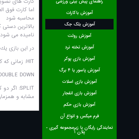
كارت هاى تصوير ( K و J و Q ) ارزش ١٠
راهنمای پیش بینی ورزشی
آموزش باکارات
محاسبه شود
آموزش بلک جک
بالاترين دستى 
ناميده مى شود
آموزش رولت
آموزش تخته نرد
در اين بازى يك
آموزش بازی پوکر
HIT: زمانى كه كاربر تقاضاى كارت ديگرى از ديلر دارد
آموزش پاسور یا ۴ برگ
DOUBLE DOWN: يعنى مى خواهيد موجودى خود را در بانك دو برابر كن
آموزش بازی اسلات
SPLIT: اگ
آموزش بازی انفجار
مشابه و همزمان 
آموزش بازی حکم
فرم میکس و انواع آن
نمایندگی رایگان یا زیرمجموعه گیری -
پلان ۱