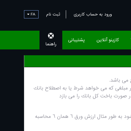
ورود به حساب کاربری
ثبت نام
FA
کازینو آنلاین
پشتیبانی
راهنما
 هر مبلغى كه مى خواهد شرط يا به اصطلاح بانك
ر صورت باخت كل بانك را مى بازد
در بلك جك كارت هاى ٢ تا ١٠ بر مبناى اعداد مندرج بر روى كارت محاسبه مى شود به طور مثال ارزش ورق ٦ همان ٦ محاسبه