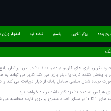
ایج زنده
پوکر آنلاین
پاسور
تخته نرد
انفجار ورژن ۱
جک
ازى هاى كازينو بوده و به نا ٢١ در بين ايرانيان رايج مى باشد.
بر با پخش كننده كارت يا ديلر بازى مى كند كاربر مى تواند به
ورت برنده شدن مبلغى معادل بانك از ديلر دريافت مى كند و د
٢١ نزديكتر باشد برنده خواهد بود