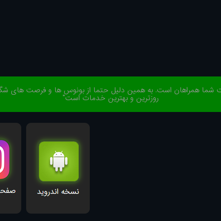
ا همراهان است. به همین دلیل حتما از بونوس ها و فرصت های شگفت ان
روزترین و بهترین خدمات است"