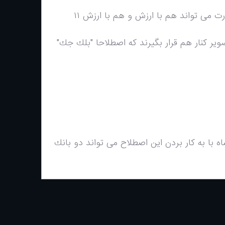
اما كارت فوق العاده اى كه در اين بازى وجود دارد كارت آس مى باشد كه اين كارت مى تواند هم با ارزش و هم با ارزش ١١
ير كنار هم قرار بگيرند كه اصطلاحا "بلك جك"
شاه با به كار بردن اين اصطلاح مى تواند دو بانك