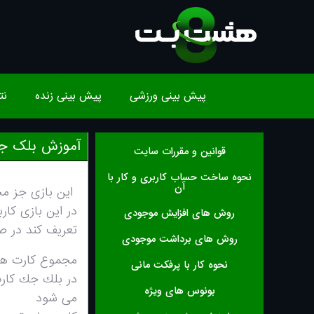
پیش بینی ورزشی
پیش بینی زنده
نت
آموزش بلک 
قوانین و مقررات سایت
نحوه ساخت حساب کاربری و کار با
آن
اين بازى جز محبوب ترين ب
در اين بازى كار
روش های افزایش موجودی
تعريف كند در ص
روش های برداشت موجودی
مجموع كارت هاى هركس به عدد 
نحوه کار با پرفکت مانی
بونوس های ویژه
مى شود