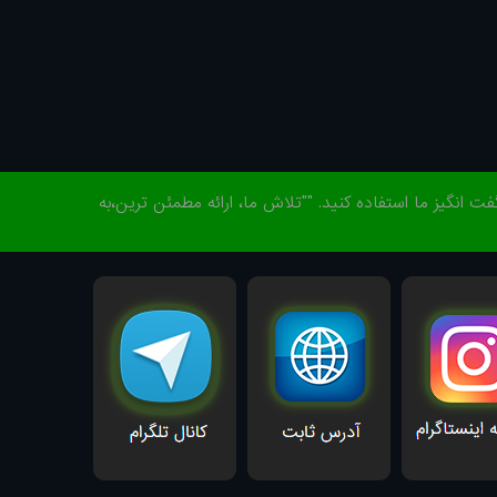
گیز ما استفاده کنید. ""تلاش ما، ارائه مطمئن ترین،به